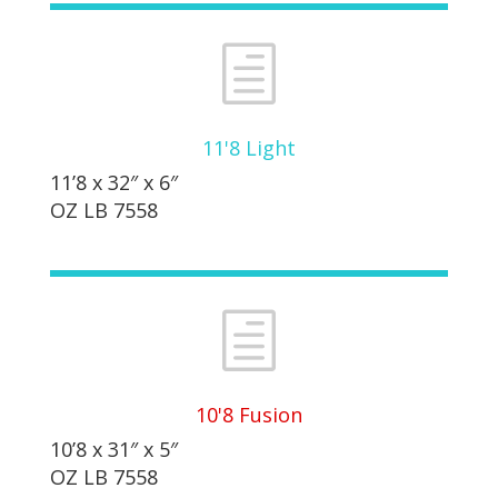
h
11'8 Light
11’8 x 32″ x 6″
OZ LB 7558
h
10'8 Fusion
10’8 x 31″ x 5″
OZ LB 7558