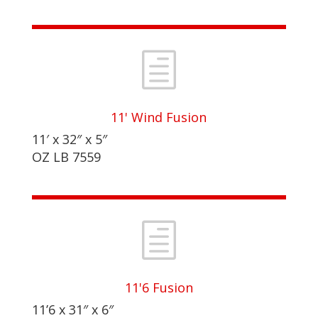
h
11' Wind Fusion
11′ x 32″ x 5″
OZ LB 7559
h
11'6 Fusion
11’6 x 31″ x 6″