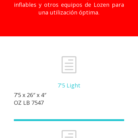
inflables y otros equipos de Lozen para
una utilización óptima.
h
7'5 Light
7’5 x 26″ x 4″
OZ LB 7547