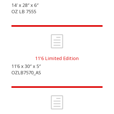
14′ x 28″ x 6″
OZ LB 7555
h
11'6 Limited Edition
11’6 x 30″ x 5″
OZLB7570_AS
h