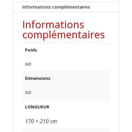
SUP
Informations complémentaires
3
PARTIES
Informations
complémentaires
Poids
ND
Dimensions
ND
LONGUEUR
170 > 210 cm