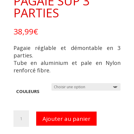
PAGAIE SUP 3
PARTIES
38,99
€
Pagaie réglable et démontable en 3
parties.
Tube en aluminium et pale en Nylon
renforcé fibre.
COULEURS
quantité
Ajouter au panier
de
PAGAIE