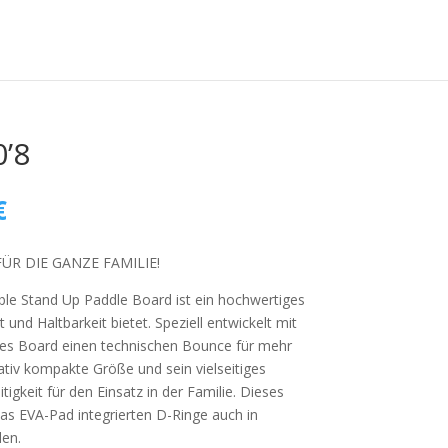
’8
glicher
Aktueller
€
Preis
ist:
R DIE GANZE FAMILIE!
€
189,00€.
ble Stand Up Paddle Board ist ein hochwertiges
 und Haltbarkeit bietet. Speziell entwickelt mit
eses Board einen technischen Bounce für mehr
tiv kompakte Größe und sein vielseitiges
igkeit für den Einsatz in der Familie. Dieses
as EVA-Pad integrierten D-Ringe auch in
en.