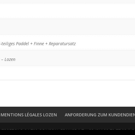
teiliges Paddel + Finne + Reparatursatz
 – Lozen
MENTIONS LÉGALES LOZEN
ANFORDERUNG ZUM KUNDENDIE
SETOLO 04 700 ORAISON, FRANCE | T: +33 (0)4 92 79 77 03 | CAP