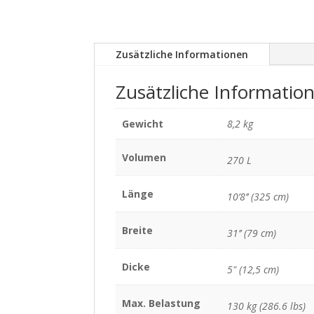
Zusätzliche Informationen
Zusätzliche Informatio
Gewicht
8,2 kg
Volumen
270 L
Länge
10’8’’ (325 cm)
Breite
31’’ (79 cm)
Dicke
5" (12,5 cm)
Max. Belastung
130 kg (286.6 lbs)