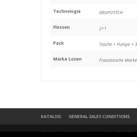
Technologie
DROPSTITCH
Flossen
2+1
Pack
Tasche + Pumpe + 3-
Marke Lozen
Französische Marke
KATALOG
GENERAL SALES CONDITIONS
©2025 - MOOVING | ZA, 1264 AVENUE DE TRAVER