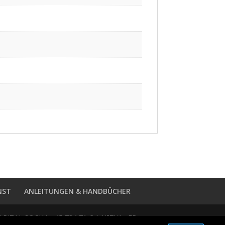
NST
ANLEITUNGEN & HANDBÜCHER
ITAL SOCIAL : 45 734,71 € | N°TVA : FR