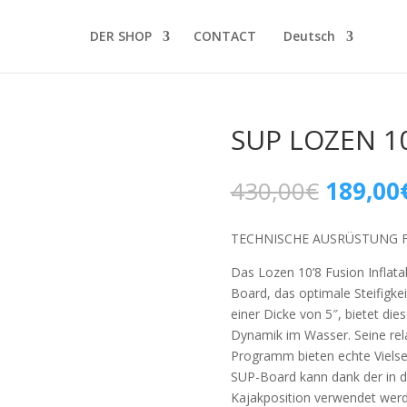
DER SHOP
CONTACT
Deutsch
SUP LOZEN 10
Ursprün
430,00
€
189,00
Preis
war:
TECHNISCHE AUSRÜSTUNG FÜ
430,00
Das Lozen 10’8 Fusion Inflata
Board, das optimale Steifigkeit
einer Dicke von 5″, bietet di
Dynamik im Wasser. Seine rela
Programm bieten echte Vielseit
SUP-Board kann dank der in d
Kajakposition verwendet werd