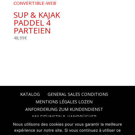
SUP & KAJAK
PADDEL 4
PARTEIEN
48,99
€
KATALOG
GENERAL SALES CONDITIONS
MENTIONS LÉGALES LOZEN
ANFORDERUNG ZUM KUNDENDIENST
ANLEITUNGEN & HANDBÜCHER
Nous utilisons des cookies pour vous garantir la meilleure
expérience sur notre site. Si vous continuez à utiliser ce
©2025 - MOOVING | ZA, 1264 AVENUE DE TRAVERSETOLO 04 700